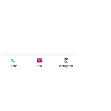
REFORMA
Julián
Camarillo
REFORMA
Alhelies,
Phone
Email
Instagram
Madrid
REFORMA