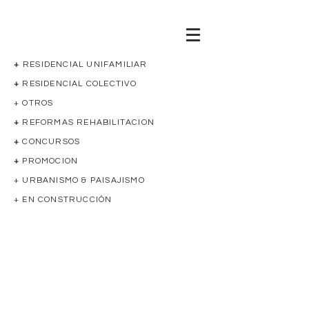
+
RESIDENCIAL UNIFAMILIAR
+
RESIDENCIAL COLECTIVO
+ OTROS
+
REFORMAS REHABILITACION
+
CONCURSOS
+
PROMOCION
+ URBANISMO & PAISAJISMO
+ EN CONSTRUCCIÓN
REHABILITACIÓN
Edificio
catalogado
en
Aranjuez